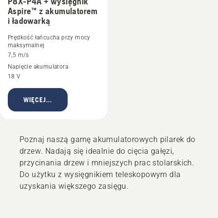
P8X-P4A + wysięgnik
Aspire™ z akumulatorem
i ładowarką
Prędkość łańcucha przy mocy
maksymalnej
7,5 m/s
Napięcie akumulatora
18 V
WIĘCEJ...
Poznaj naszą gamę akumulatorowych pilarek do
drzew. Nadają się idealnie do cięcia gałęzi,
przycinania drzew i mniejszych prac stolarskich.
Do użytku z wysięgnikiem teleskopowym dla
uzyskania większego zasięgu.