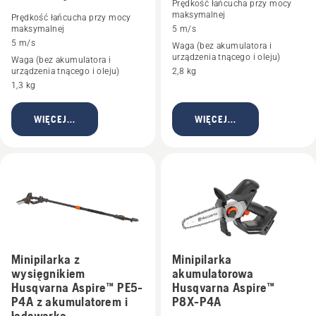
Prędkość łańcucha przy mocy
maksymalnej
Prędkość łańcucha przy mocy
maksymalnej
5 m/s
5 m/s
Waga (bez akumulatora i
urządzenia tnącego i oleju)
Waga (bez akumulatora i
urządzenia tnącego i oleju)
2,8 kg
1,3 kg
WIĘCEJ...
WIĘCEJ...
Minipilarka z
Minipilarka
wysięgnikiem
akumulatorowa
Husqvarna Aspire™ PE5-
Husqvarna Aspire™
P4A z akumulatorem i
P8X-P4A
ładowarką