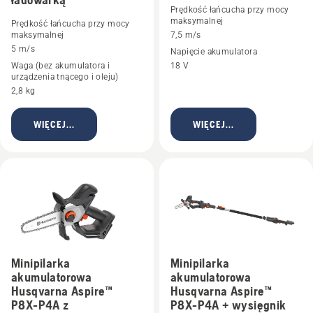
Prędkość łańcucha przy mocy
maksymalnej
Prędkość łańcucha przy mocy
maksymalnej
7,5 m/s
5 m/s
Napięcie akumulatora
Waga (bez akumulatora i
18 V
urządzenia tnącego i oleju)
2,8 kg
WIĘCEJ...
WIĘCEJ...
Minipilarka
Minipilarka
akumulatorowa
akumulatorowa
Husqvarna Aspire™
Husqvarna Aspire™
P8X-P4A z
P8X-P4A + wysięgnik