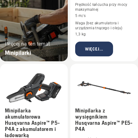
Prędkość łańcucha przy mocy
maksymalnej
5 m/s
Waga (bez akumulatora i
urządzenia tnącego i oleju)
1,3 kg
Więcej na ten temat
WIĘCEJ...
Minipilarki
Minipilarka
Minipilarka z
akumulatorowa
wysięgnikiem
Husqvarna Aspire™ P5-
Husqvarna Aspire™ PE5-
P4A z akumulatorem i
P4A
ładowarką