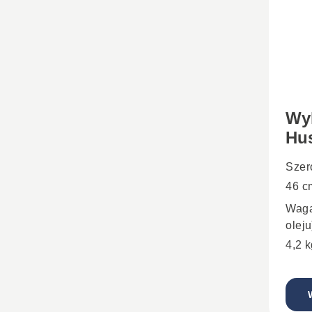
Wy
Hu
Szer
46 c
Waga
oleju
4,2 