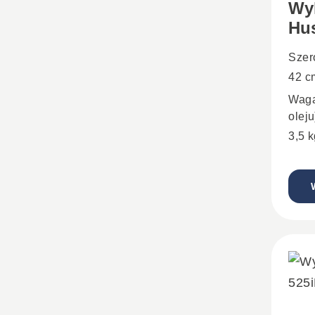
Wy
Hus
Szer
42 c
Waga
oleju
3,5 