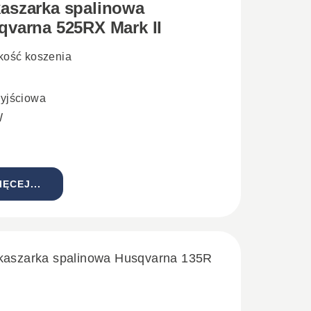
aszarka spalinowa
qvarna 525RX Mark II
kość koszenia
yjściowa
W
IĘCEJ...