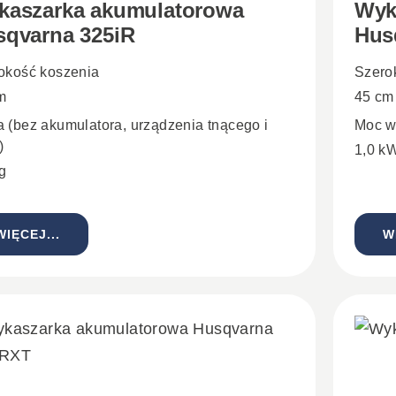
kaszarka akumulatorowa
Wyk
qvarna 325iR​
Hus
okość koszenia
Szero
m
45 cm
 (bez akumulatora, urządzenia tnącego i
Moc w
)
1,0 k
kg
WIĘCEJ...
W