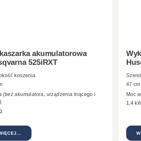
kaszarka akumulatorowa
Wyk
sqvarna 525iRXT
Hus
okość koszenia
Szero
m
47 cm
 (bez akumulatora, urządzenia tnącego i
Moc w
)
1,4 k
kg
WIĘCEJ...
W