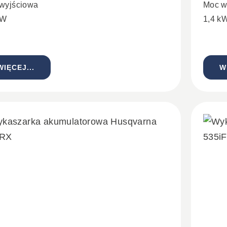
wyjściowa
Moc w
kW
1,4 k
WIĘCEJ...
W