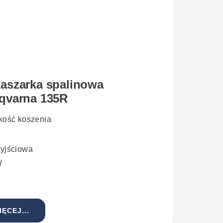
aszarka spalinowa
qvarna 135R
kość koszenia
yjściowa
W
IĘCEJ...