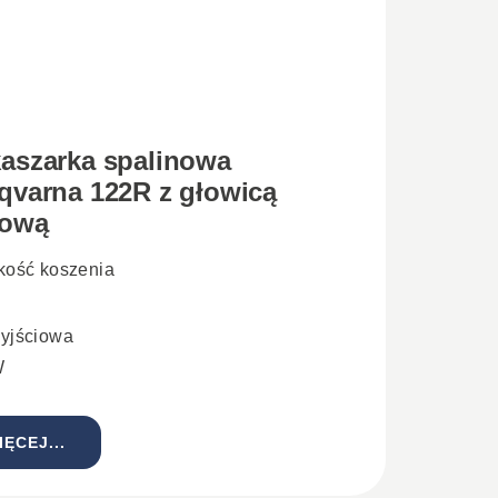
aszarka spalinowa
qvarna 122R z głowicą
kową
kość koszenia
yjściowa
W
IĘCEJ...