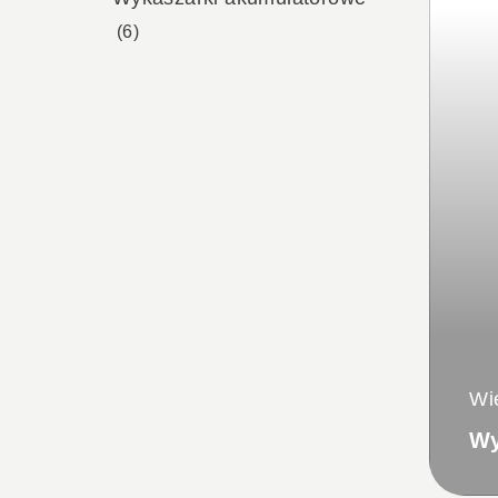
(6)
Wi
Wy