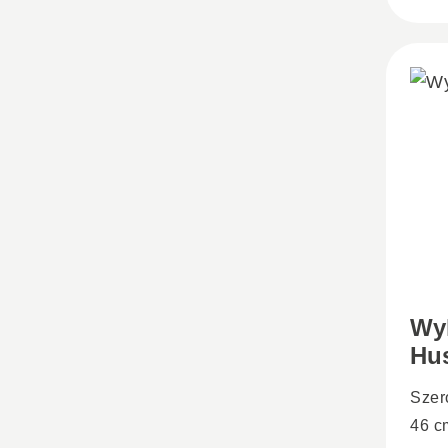
Wy
Hu
Szer
46 c