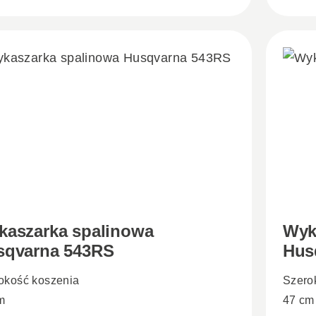
kaszarka spalinowa
Wyk
sqvarna 543RS
Hus
okość koszenia
Szero
m
47 cm