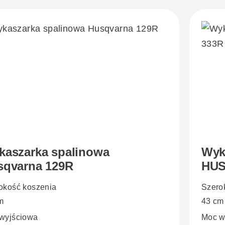
kaszarka spalinowa
Wyk
sqvarna 129R
HUS
okość koszenia
Szero
m
43 cm
wyjściowa
Moc w