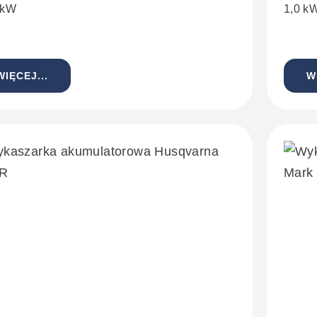
 kW
1,0 k
WIĘCEJ...
W