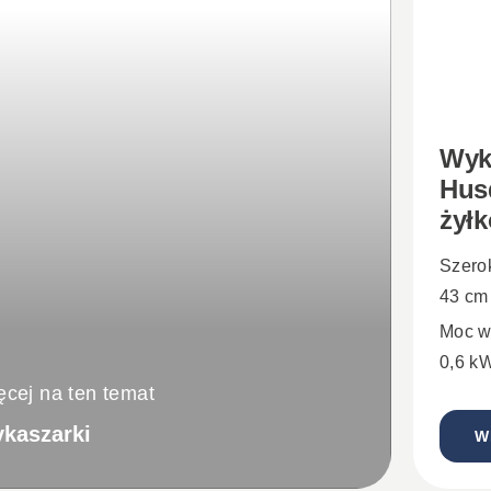
Wyk
Hus
żył
Szero
43 cm
Moc w
0,6 k
ęcej na ten temat
kaszarki
W