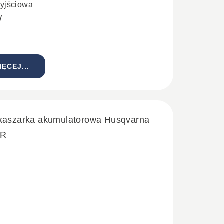
yjściowa
W
IĘCEJ...