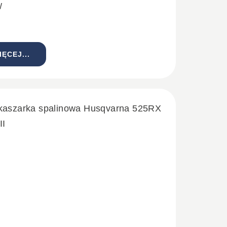
W
IĘCEJ...