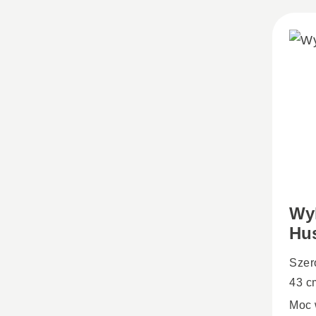
Wy
Hu
Szer
43 c
Moc 