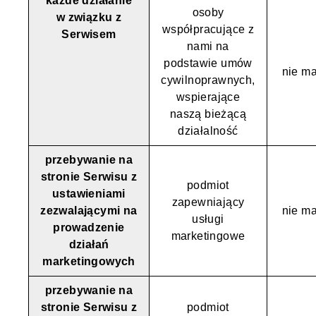
każde działanie
osoby
w związku z
współpracujące z
Serwisem
nami na
podstawie umów
nie ma
cywilnoprawnych,
wspierające
naszą bieżącą
działalność
przebywanie na
stronie Serwisu z
podmiot
ustawieniami
zapewniający
zezwalającymi na
nie ma
usługi
prowadzenie
marketingowe
działań
marketingowych
przebywanie na
stronie Serwisu z
podmiot