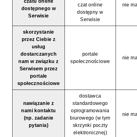
czatu online
czat online
nie ma
dostępnego w
dostępny w
Serwisie
Serwisie
skorzystanie
przez Ciebie z
usług
dostarczanych
portale
nie ma
nam w związku z
społecznościowe
Serwisem przez
portale
społecznościowe
dostawca
nawiązanie z
standardowego
nami kontaktu
oprogramowania
nie ma
(np. zadanie
biurowego (w tym
pytania)
skrzynki poczty
elektronicznej)