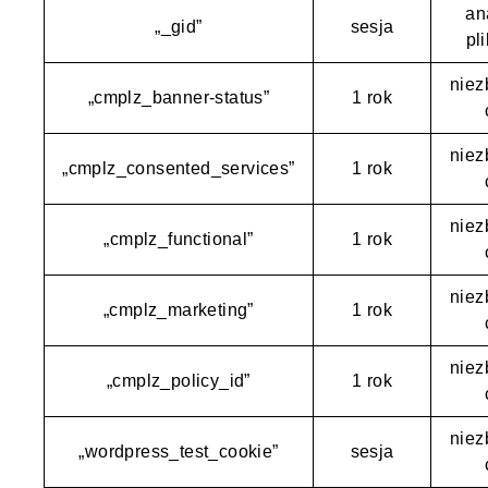
an
„_gid”
sesja
pl
niez
„cmplz_banner-status”
1 rok
niez
„cmplz_consented_services”
1 rok
niez
„cmplz_functional”
1 rok
niez
„cmplz_marketing”
1 rok
niez
„cmplz_policy_id”
1 rok
niez
„wordpress_test_cookie”
sesja