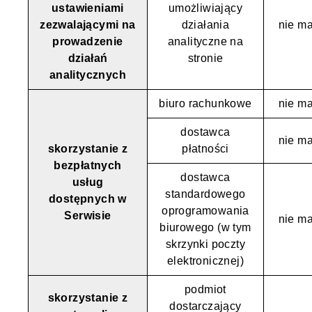
ustawieniami
umożliwiający
zezwalającymi na
działania
nie ma
prowadzenie
analityczne na
działań
stronie
analitycznych
biuro rachunkowe
nie ma
dostawca
nie ma
skorzystanie z
płatności
bezpłatnych
dostawca
usług
standardowego
dostępnych w
oprogramowania
Serwisie
nie ma
biurowego (w tym
skrzynki poczty
elektronicznej)
podmiot
skorzystanie z
dostarczający