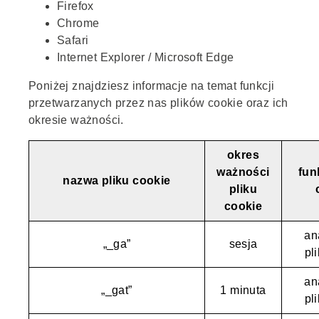
Firefox
Chrome
Safari
Internet Explorer / Microsoft Edge
Poniżej znajdziesz informacje na temat funkcji
przetwarzanych przez nas plików cookie oraz ich
okresie ważności.
okres
ważności
fun
nazwa pliku cookie
pliku
cookie
an
„_ga”
sesja
pl
an
„_gat”
1 minuta
pl