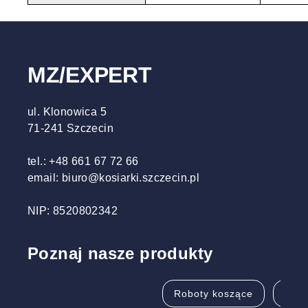
MZ/EXPERT
ul. Klonowica 5
71-241 Szczecin
tel.: +48 661 67 72 66
email: biuro@kosiarki.szczecin.pl
NIP: 8520802342
Poznaj nasze produkty
Roboty koszące
Pila