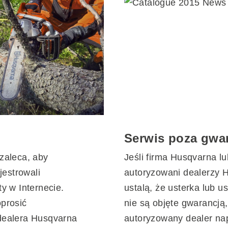
Serwis poza gwa
zaleca, aby
Jeśli firma Husqvarna lu
jestrowali
autoryzowani dealerzy 
y w Internecie.
ustalą, że usterka lub u
prosić
nie są objęte gwarancją,
dealera Husqvarna
autoryzowany dealer na