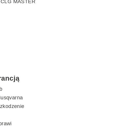
rancją
b
Husqvarna
szkodzenie
prawi