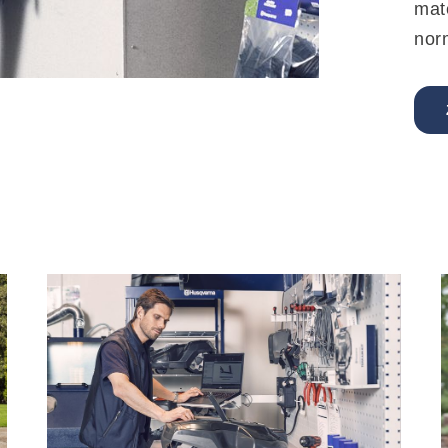
mat
nor