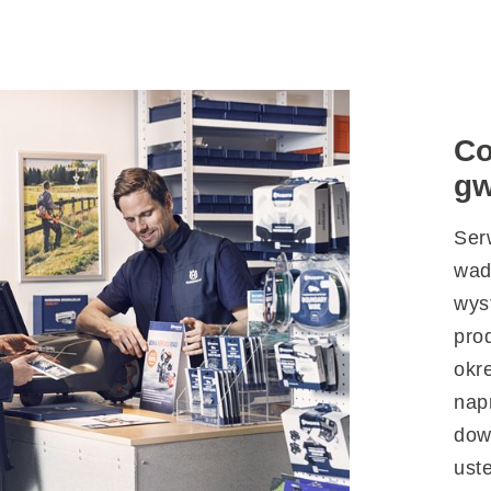
Co
gw
Ser
wad
wys
pro
okr
nap
dow
ust