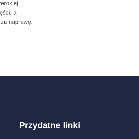
zerokiej
ęści, a
ę za naprawę.
Przydatne linki